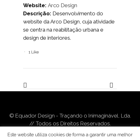
Website:
Arco Design
Descrição:
Desenvolvimento do
website da Arco Design, cuja atividade
se centra na reabilitação urbana e
design de interiores.
1
Like
© Equador Design - Traçando o Inimaginável, Lda.
// Todos os Direitos Reservados.
Termos de Utilização
//
Política de Privacidade
//
Este website utiliza cookies de forma a garantir uma melhor
Livro de Reclamações Online