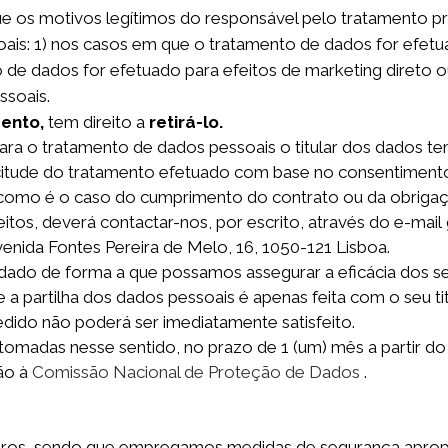
que os motivos legítimos do responsável pelo tratamento p
is: 1) nos casos em que o tratamento de dados for efetua
 de dados for efetuado para efeitos de marketing direto
o
ssoais.
ento,
tem direito a
retirá-lo.
ra o tratamento de dados pessoais o titular dos dados tem
licitude do tratamento efetuado com base no consentimen
como é o caso do cumprimento do contrato ou da obrigaçã
itos, deverá contactar-nos, por escrito, através do e-mai
enida Fontes Pereira de Melo, 16, 1050-121 Lisboa.
dado de forma a que possamos assegurar a eficácia dos seu
 a partilha dos dados pessoais é apenas feita com o seu ti
pedido não poderá ser imediatamente satisfeito.
omadas nesse sentido, no prazo de 1 (um) mês a partir 
ão à
Comissão Nacional de Proteção de Dados
.
s, sendo que empregamos medidas de segurança apropri