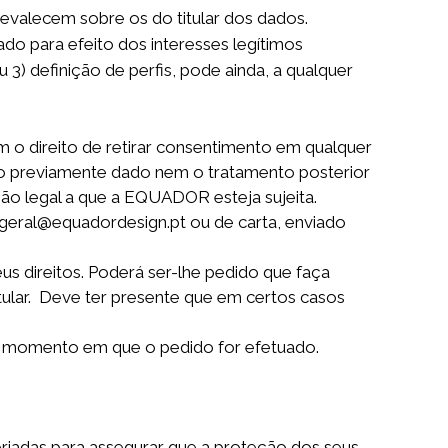
revalecem sobre os do titular dos dados.
do para efeito dos interesses legítimos
u
3) definição de perfis, pode ainda, a qualquer
 o direito de retirar consentimento em qualquer
to previamente dado nem o tratamento posterior
o legal a que a EQUADOR esteja sujeita.
l geral@equadordesign.pt ou de carta, enviado
s direitos. Poderá ser-lhe pedido que faça
tular. Deve ter presente que em certos casos
do momento em que o pedido for efetuado.
adas para assegurar que a proteção dos seus