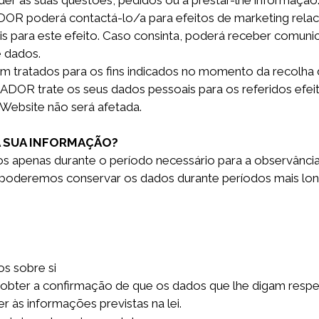
der às suas questões, pedidos ou a prestar-lhe informação
ADOR poderá contactá-lo/a para efeitos de marketing rela
 para este efeito. Caso consinta, poderá receber comunic
 dados.
m tratados para os fins indicados no momento da recolh
DOR trate os seus dados pessoais para os referidos efeito
 Website não será afetada.
 SUA INFORMAÇÃO?
os apenas durante o período necessário para a observância
 poderemos conservar os dados durante períodos mais lo
s sobre si
a obter a confirmação de que os dados que lhe digam respe
 às informações previstas na lei.