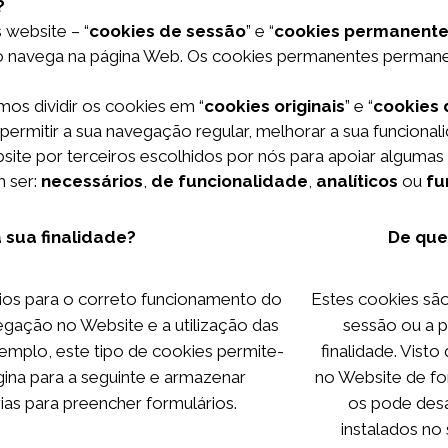
?
 website – “
cookies de sessão
” e “
cookies permanent
o navega na página Web. Os cookies permanentes permane
os dividir os cookies em “
cookies originais
” e “
cookies 
rmitir a sua navegação regular, melhorar a sua funcionali
ite por terceiros escolhidos por nós para apoiar algumas
m ser:
necessários
,
de funcionalidade
,
analíticos
ou
fu
 sua finalidade?
De que
ios para o correto funcionamento do
Estes cookies sã
egação no Website e a utilização das
sessão ou a 
xemplo, este tipo de cookies permite-
finalidade. Vist
ina para a seguinte e armazenar
no Website de for
as para preencher formulários.
os pode desa
instalados no 