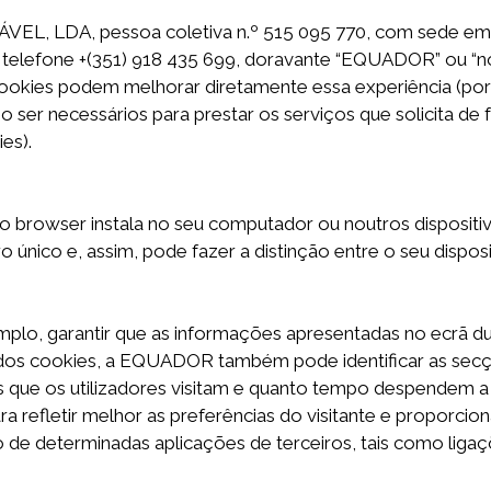
DA, pessoa coletiva n.º 515 095 770, com sede em ID
telefone +(351)
918 435 699, doravante “EQUADOR” ou “nós
 cookies podem melhorar diretamente essa experiência (po
 ser necessários para prestar os serviços que solicita de
ies).
 o browser instala no seu computador ou noutros disposit
único e, assim, pode fazer a distinção entre o seu dispos
, garantir que as informações apresentadas no ecrã duran
a dos cookies, a EQUADOR também pode identificar as secç
 que os utilizadores visitam e quanto tempo despendem 
refletir melhor as preferências do visitante e proporciona
ão de determinadas aplicações de terceiros, tais como ligaç