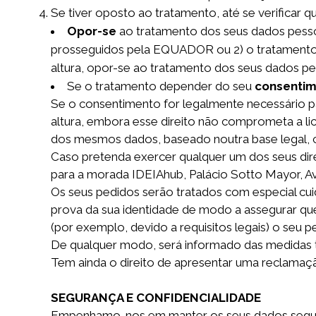
Se tiver oposto ao tratamento, até se verificar 
Opor-se
ao tratamento dos seus dados pessoa
prosseguidos pela EQUADOR
ou
2) o tratamento
altura, opor-se ao tratamento dos seus dados pe
Se o tratamento depender do seu
consentim
Se o consentimento for legalmente necessário pa
altura, embora esse direito não comprometa a 
dos mesmos dados, baseado noutra base legal, 
Caso pretenda exercer qualquer um dos seus dire
para a morada IDEIAhub, Palácio Sotto Mayor, Av
Os seus pedidos serão tratados com especial cui
prova da sua identidade de modo a assegurar que
(por exemplo, devido a requisitos legais) o seu 
De qualquer modo, será informado das medidas t
Tem ainda o direito de apresentar uma reclamaç
SEGURANÇA E CONFIDENCIALIDADE
Empenhamo-nos em manter os seus dados seguro